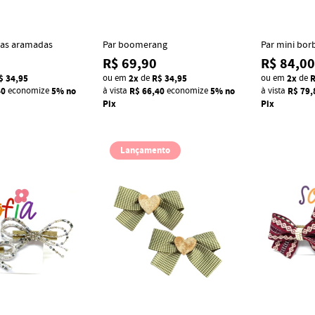
tas aramadas
Par boomerang
Par mini borb
R$ 69,90
R$ 84,00
$ 34,95
ou em
2x
de
R$ 34,95
ou em
2x
de
R
40
economize
5%
no
à vista
R$ 66,40
economize
5%
no
à vista
R$ 79,
Pix
Pix
Lançamento