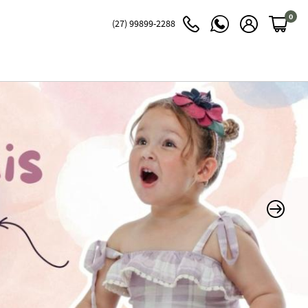
0
(27)
99899-2288