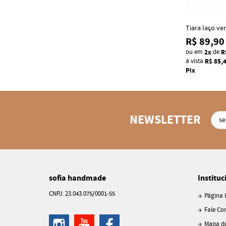
Tiara laço v
R$ 89,90
ou em
2x
de
R
à vista
R$ 85,
Pix
NEWSLETTER
sofia handmade
Instituc
CNPJ: 23.043.075/0001-55
Página I
Fale Co
Mapa do