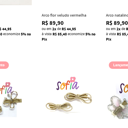
Arco flor veludo vermelha
Arco natali
R$ 89,90
R$ 89,90
$ 44,95
ou em
2x
de
R$ 44,95
ou em
2x
de
R
40
economize
5%
no
à vista
R$ 85,40
economize
5%
no
à vista
R$ 85,
Pix
Pix
nto
Lançame