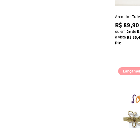
Arco flor Tule
R$ 89,90
ou em
2x
de
R
à vista
R$ 85,
Pix
Lançame