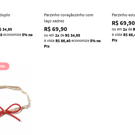
 duplo
Parzinho coraçãozinho com
Parzinho es
laço xadrez
R$ 69,90
R$ 69,90
$ 34,95
ou em
2x
de
R
40
economize
5%
no
à vista
R$ 66,
ou em
2x
de
R$ 34,95
Pix
à vista
R$ 66,40
economize
5%
no
Pix
nto