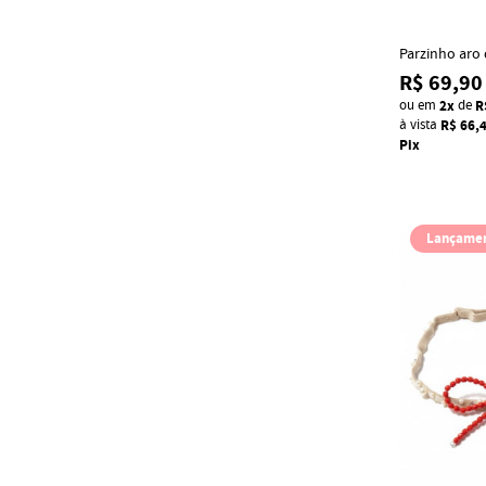
Parzinho aro
R$ 69,90
ou em
2x
de
R
à vista
R$ 66,
Pix
Lançame