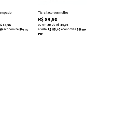
tampado
Tiara laço vermelho
R$ 89,90
$ 34,95
ou em
2x
de
R$ 44,95
40
economize
5%
no
à vista
R$ 85,40
economize
5%
no
Pix