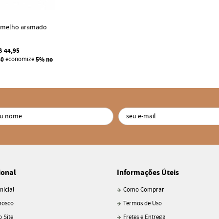
ermelho aramado
$ 44,95
40
economize
5%
no
ional
Informações Úteis
nicial
Como Comprar
nosco
Termos de Uso
 Site
Fretes e Entrega