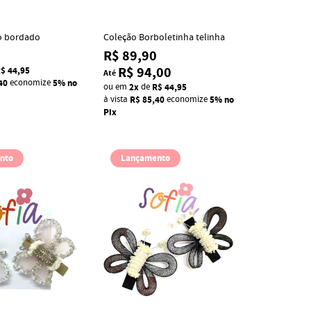
no bordado
Coleção Borboletinha telinha
R$ 89,90
R$ 94,00
$ 44,95
Até
40
economize
5%
no
ou em
2x
de
R$ 44,95
à vista
R$ 85,40
economize
5%
no
Pix
nto
Lançamento