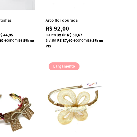
tinhas
Arco flor dourada
R$ 92,00
$ 44,95
ou em
3x
de
R$ 30,67
40
economize
5%
no
à vista
R$ 87,40
economize
5%
no
Pix
Lançamento