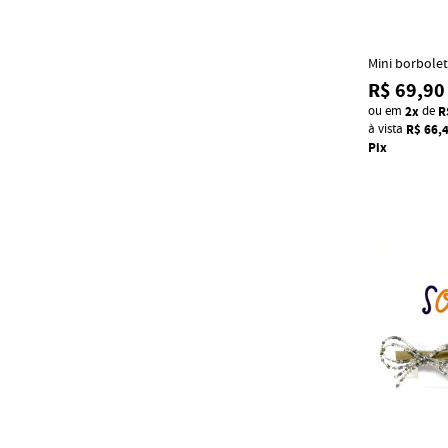
Mini borbole
R$ 69,90
ou em
2x
de
R
à vista
R$ 66,
Pix