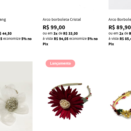
ang
Arco borboleta Cristal
Arco Borbole
R$ 99,00
R$ 89,90
$ 44,50
ou em
3x
de
R$ 33,00
ou em
2x
de
R
55
economize
5%
no
à vista
R$ 94,05
economize
5%
no
à vista
R$ 85,
Pix
Pix
Lançamento