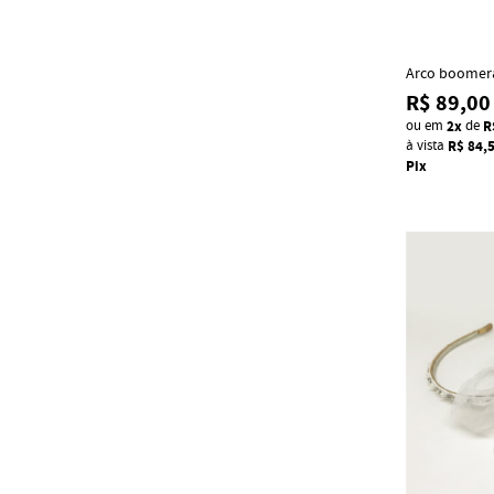
Arco boomer
R$ 89,00
ou em
2x
de
R
à vista
R$ 84,
Pix