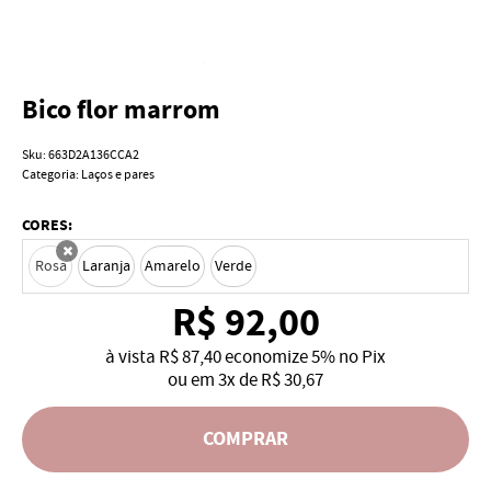
Bico flor marrom
Sku:
663D2A136CCA2
Categoria:
Laços e pares
CORES:
Rosa
Laranja
Amarelo
Verde
x
R$ 92,00
à vista
R$ 87,40
economize
5%
no Pix
ou em
3x
de
R$ 30,67
COMPRAR